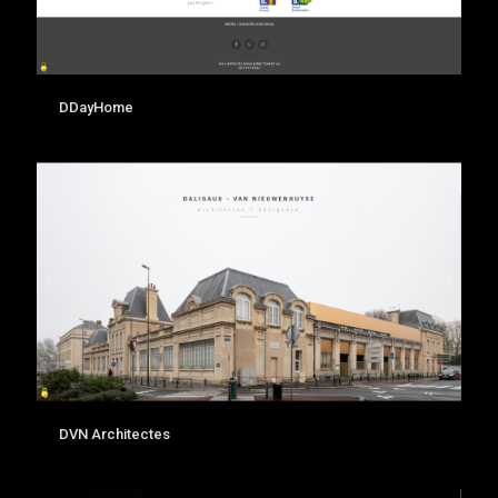
DDayHome
DVN Architectes