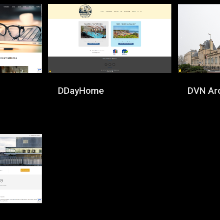
DDayHome
DVN Ar