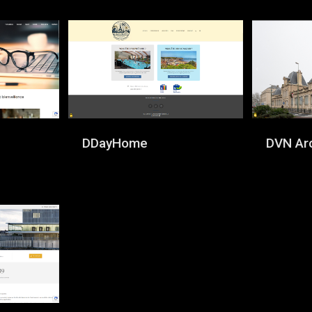
DDayHome
DVN Ar